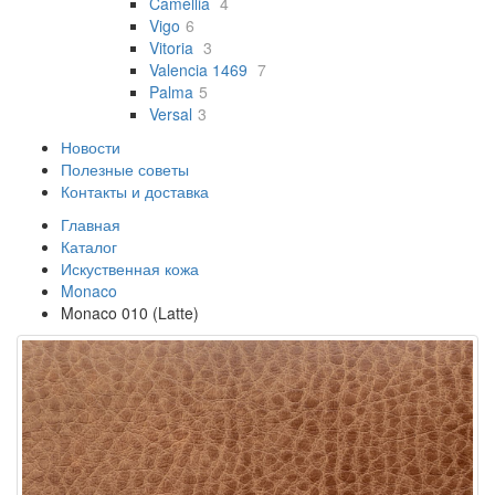
Camellia
4
Vigo
6
Vitoria
3
Valencia 1469
7
Palma
5
Versal
3
Новости
Полезные советы
Контакты и доставка
Главная
Каталог
Искуственная кожа
Monaco
Monaco 010 (Latte)