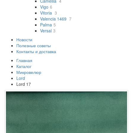
Camellia
4
Vigo
6
Vitoria
3
Valencia 1469
7
Palma
5
Versal
3
Новости
Полезные советы
Контакты и доставка
Главная
Каталог
Микровелюр
Lord
Lord 17