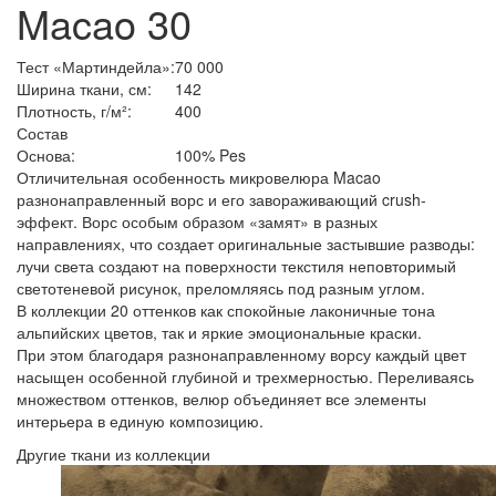
Macao 30
Тест «Мартиндейла»:
70 000
Ширина ткани, см:
142
Плотность, г/м²:
400
Состав
Основа:
100% Pes
Отличительная особенность микровелюра Macao
разнонаправленный ворс и его завораживающий crush-
эффект. Ворс особым образом
«замят
» в разных
направлениях, что создает оригинальные застывшие разводы:
лучи света создают на поверхности текстиля неповторимый
светотеневой рисунок, преломляясь под разным углом.
В коллекции 20 оттенков как спокойные лаконичные тона
альпийских цветов, так и яркие эмоциональные краски.
При этом благодаря разнонаправленному ворсу каждый цвет
насыщен особенной глубиной и трехмерностью. Переливаясь
множеством оттенков, велюр объединяет все элементы
интерьера в единую композицию.
Другие ткани из коллекции