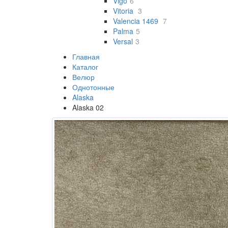
Vigo
6
Vitoria
3
Valencia 1469
7
Palma
5
Versal
3
Главная
Каталог
Велюр
Однотонные
Alaska
Alaska 02