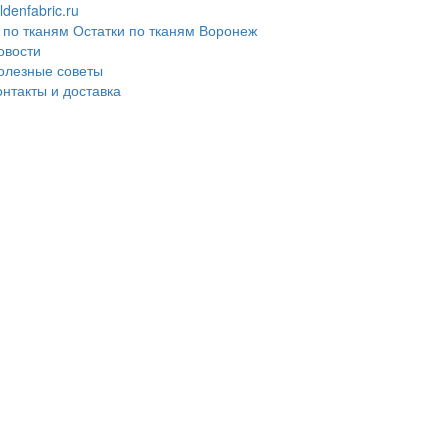
denfabric.ru
 по тканям
Остатки по тканям Воронеж
овости
олезные советы
онтакты и доставка